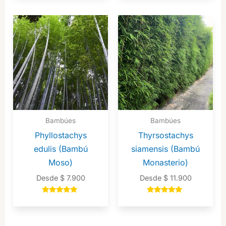
de 5
Bambúes
Bambúes
Phyllostachys
Thyrsostachys
edulis (Bambú
siamensis (Bambú
Moso)
Monasterio)
Desde
$
7.900
Desde
$
11.900
Valorado en
Valorado en
5.00
5.00
de 5
de 5