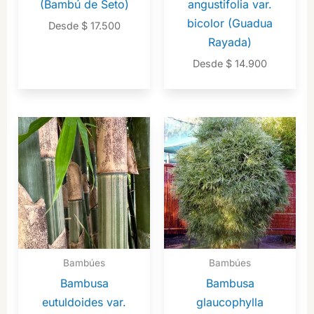
(Bambú de Seto)
angustifolia var.
bicolor (Guadua
Desde
$
17.500
Rayada)
Desde
$
14.900
Bambúes
Bambúes
Bambusa
Bambusa
eutuldoides var.
glaucophylla