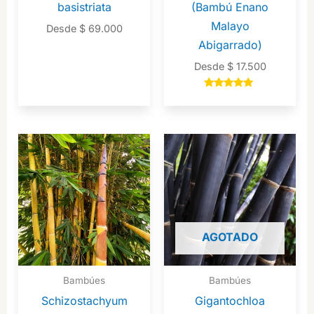
basistriata
(Bambú Enano
Malayo
Desde
$
69.000
Abigarrado)
Desde
$
17.500
Valorado en
5.00
de 5
AGOTADO
Bambúes
Bambúes
Schizostachyum
Gigantochloa