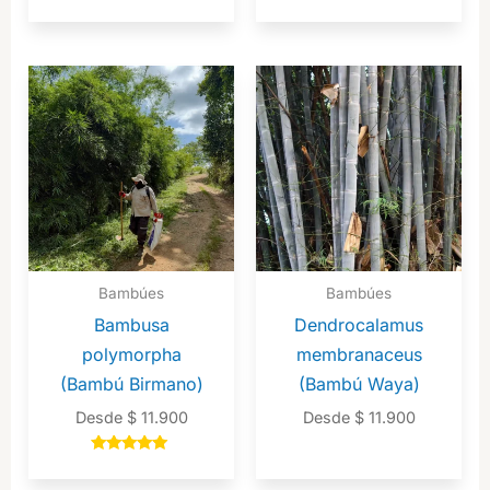
Valorado en
Valorado en
5.00
5.00
de 5
de 5
Bambúes
Bambúes
Bambusa
Dendrocalamus
polymorpha
membranaceus
(Bambú Birmano)
(Bambú Waya)
Desde
$
11.900
Desde
$
11.900
Valorado en
5.00