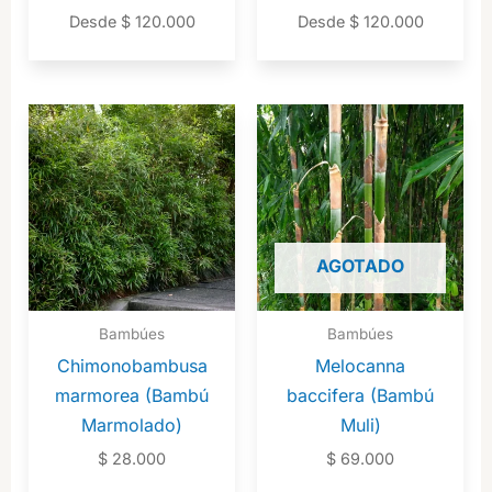
Desde
$
120.000
Desde
$
120.000
AGOTADO
Bambúes
Bambúes
Chimonobambusa
Melocanna
marmorea (Bambú
baccifera (Bambú
Marmolado)
Muli)
$
28.000
$
69.000