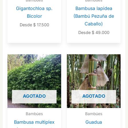
Bambúes
Bambúes
Gigantochloa sp.
Bambusa lapidea
Bicolor
(Bambú Pezuña de
Caballo)
Desde
$
17.500
Desde
$
49.000
AGOTADO
AGOTADO
Bambúes
Bambúes
Bambusa multiplex
Guadua