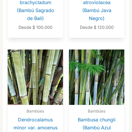
brachycladum
atroviolacea
(Bambú Sagrado
(Bambú Java
de Bali)
Negro)
Desde
$
100.000
Desde
$
120.000
Bambúes
Bambúes
Dendrocalamus
Bambusa chungii
minor var. amoenus
(Bambú Azul