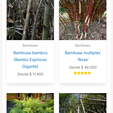
Bambúes
Bambúes
Bambusa bambos
Bambusa multiplex
(Bambú Espinoso
‘Rosa’
Gigante)
Desde
$
49.000
Desde
$
11.900
Valorado en
5.00
de 5