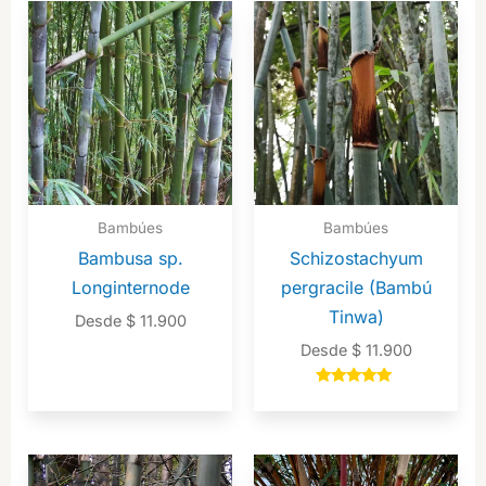
Bambúes
Bambúes
Bambusa sp.
Schizostachyum
Longinternode
pergracile (Bambú
Tinwa)
Desde
$
11.900
Desde
$
11.900
Valorado en
5.00
de 5