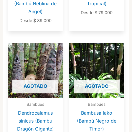
(Bambú Neblina de
Tropical)
Ángel)
Desde
$
79.000
Desde
$
89.000
AGOTADO
AGOTADO
Bambúes
Bambúes
Dendrocalamus
Bambusa lako
sinicus (Bambú
(Bambú Negro de
Dragón Gigante)
Timor)