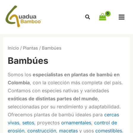
Ir
al
contenido
Inicio
/
Plantas
/ Bambúes
Bambúes
Somos los
especialistas en plantas de bambú en
Colombia
, con la colección más completa del país.
Contamos con especies nativas y variedades
exóticas de distintas partes del mundo
,
seleccionadas por su rendimiento y adaptabilidad.
Ofrecemos plantas de bambú ideales para
cercas
vivas
,
setos
, proyectos
ornamentales
,
control de
erosión
,
construcción
,
macetas
y usos
comestibles
.