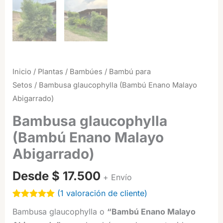
Inicio
/
Plantas
/
Bambúes
/
Bambú para
Setos
/ Bambusa glaucophylla (Bambú Enano Malayo
Abigarrado)
Bambusa glaucophylla
(Bambú Enano Malayo
Abigarrado)
Desde
$
17.500
+ Envío
(
1
valoración de cliente)
Valorado
1
Bambusa glaucophylla o
“Bambú Enano Malayo
5.00
sobre
5 basado en