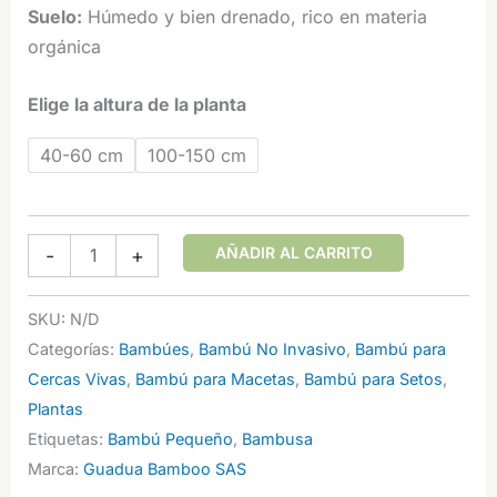
Suelo:
Húmedo y bien drenado, rico en materia
orgánica
Elige la altura de la planta
40-60 cm
100-150 cm
Bambusa
AÑADIR AL CARRITO
-
+
glaucophylla
(Bambú
SKU:
N/D
Enano
Categorías:
Bambúes
,
Bambú No Invasivo
,
Bambú para
Malayo
Cercas Vivas
,
Bambú para Macetas
,
Bambú para Setos
,
Abigarrado)
Plantas
cantidad
Etiquetas:
Bambú Pequeño
,
Bambusa
Marca:
Guadua Bamboo SAS