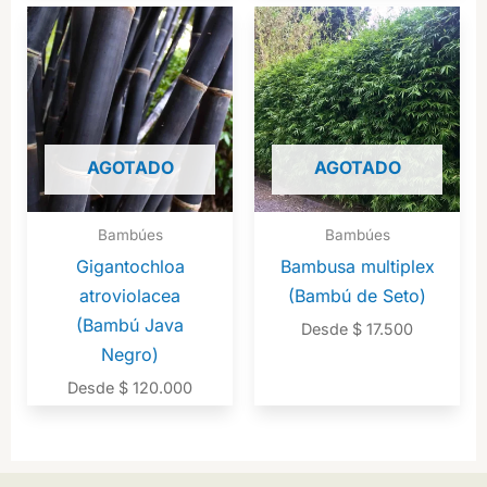
5.00
de 5
AGOTADO
AGOTADO
Bambúes
Bambúes
Gigantochloa
Bambusa multiplex
atroviolacea
(Bambú de Seto)
(Bambú Java
Desde
$
17.500
Negro)
Desde
$
120.000