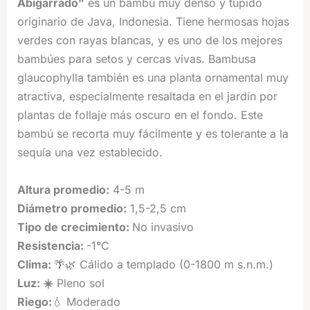
Abigarrado”
es un bambú muy denso y tupido
puntuación
de cliente
originario de Java, Indonesia. Tiene hermosas hojas
verdes con rayas blancas, y es uno de los mejores
bambúes para setos y cercas vivas. Bambusa
glaucophylla también es una planta ornamental muy
atractiva, especialmente resaltada en el jardín por
plantas de follaje más oscuro en el fondo. Este
bambú se recorta muy fácilmente y es tolerante a la
sequía una vez establecido.
Altura promedio
:
4-5 m
Diámetro promedio:
1,5-2,5 cm
Tipo de crecimiento:
No invasivo
Resistencia
:
-1°C
Clima:
🌴🌿 Cálido a templado (0-1800 m s.n.m.)
Luz:
☀️
Pleno sol
Riego:
💧 Moderado