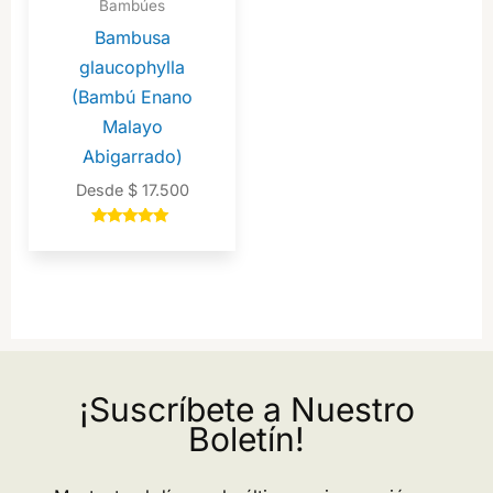
Bambúes
Bambusa
glaucophylla
(Bambú Enano
Malayo
Abigarrado)
Desde
$
17.500
Valorado en
5.00
de 5
¡Suscríbete a Nuestro
Boletín!