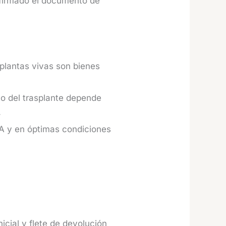
 firmado el documento de
s plantas vivas son bienes
to del trasplante depende
.
CA y en óptimas condiciones
icial y flete de devolución