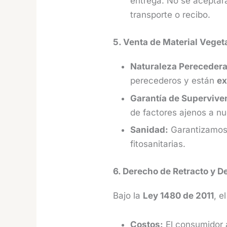
entrega. No se aceptar
transporte o recibo.
5. Venta de Material Vegeta
Naturaleza Perecedera
perecederos y están
ex
Garantía de Supervive
de factores ajenos a nu
Sanidad:
Garantizamos 
fitosanitarias.
6. Derecho de Retracto y D
Bajo la
Ley 1480 de 2011
, e
Costos:
El consumidor a