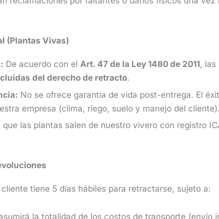
án reclamaciones por faltantes o daños físicos una vez
l (Plantas Vivas)
:
De acuerdo con el
Art. 47 de la Ley 1480 de 2011
, la
cluidas del derecho de retracto
.
ncia:
No se ofrece garantía de vida post-entrega. El éxi
estra empresa (clima, riego, suelo y manejo del cliente)
que las plantas salen de nuestro vivero con registro I
evoluciones
l cliente tiene 5 días hábiles para retractarse, sujeto a:
sumirá la totalidad de los costos de transporte (envío in