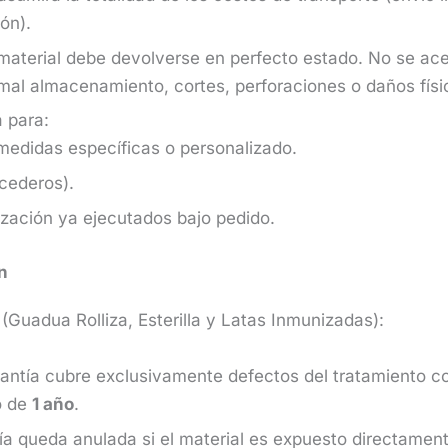
ón).
material debe devolverse en perfecto estado. No se ace
al almacenamiento, cortes, perforaciones o daños físi
 para:
medidas específicas o personalizado.
cederos).
ización ya ejecutados bajo pedido.
n
Guadua Rolliza, Esterilla y Latas Inmunizadas):
ntía cubre exclusivamente defectos del tratamiento co
o de
1 año
.
a queda anulada si el material es expuesto directamente 