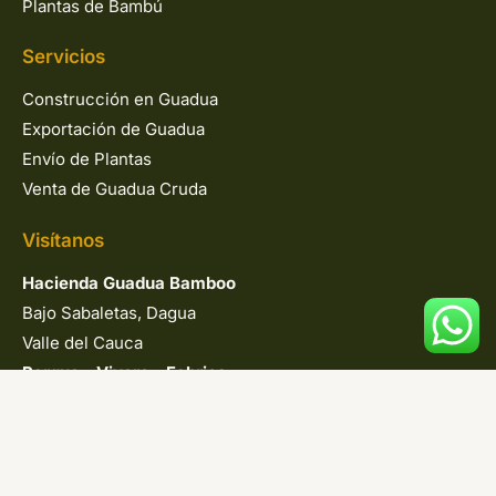
Plantas de Bambú
Servicios
Construcción en Guadua
Exportación de Guadua
Envío de Plantas
Venta de Guadua Cruda
Visítanos
Hacienda Guadua Bamboo
Bajo Sabaletas, Dagua
Valle del Cauca
Parque
•
Vivero
•
Fabrica
Contacto
Tel:
+57 (317) 447-9432