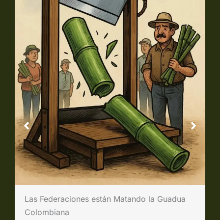
Latas de Guadua enviados a Estados Unidos
para Laminación Industrial
28 Julio 2025
No Hay Comentarios
Un nuevo capítulo en nuestra historia de
exportación se abre mientras grandes
volúmenes de latas…
LEER MÁS