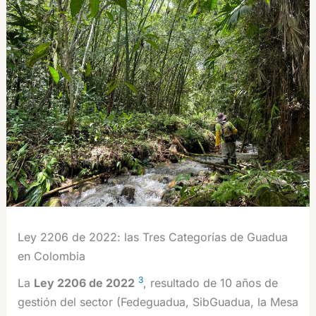
Ley 2206 de 2022: las Tres Categorías de Guadua
en Colombia
3
La
Ley 2206 de 2022
, resultado de 10 años de
gestión del sector (Fedeguadua, SibGuadua, la Mesa