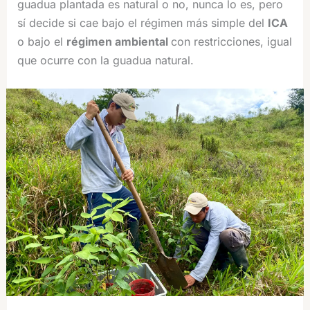
guadua plantada es natural o no, nunca lo es, pero
sí decide si cae bajo el régimen más simple del
ICA
o bajo el
régimen ambiental
con restricciones, igual
que ocurre con la guadua natural.