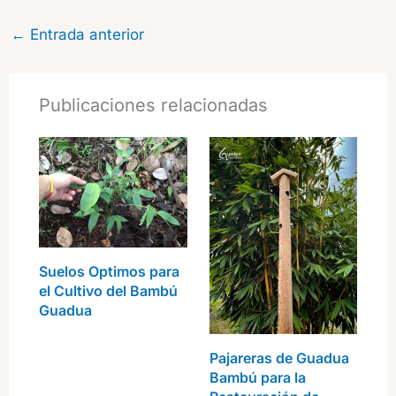
←
Entrada anterior
Publicaciones relacionadas
Suelos Optimos para
el Cultivo del Bambú
Guadua
Pajareras de Guadua
Bambú para la