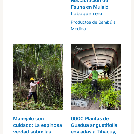
Restauración de
Fauna en Mulaló –
Loboguerrero
Productos de Bambú a
Medida
Manéjalo con
6000 Plantas de
cuidado: La espinosa
Guadua angustifolia
verdad sobre las
enviadas a Tibacuy,