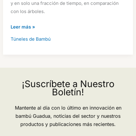
y en solo una fracción de tiempo, en comparación
con los árboles.
Túneles
Leer más »
Verdes
Túneles de Bambú
con
Bambú:
Especies
Recomendadas
y
¡Suscríbete a Nuestro
Guía
Boletín!
Práctica
para
Mantente al día con lo último en innovación en
su
bambú Guadua, noticias del sector y nuestros
Siembra
productos y publicaciones más recientes.