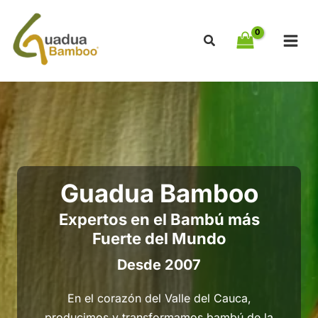
Ir
al
contenido
Guadua Bamboo
Expertos en el Bambú más
Fuerte del Mundo
Desde 2007
En el corazón del Valle del Cauca,
producimos y transformamos bambú de la