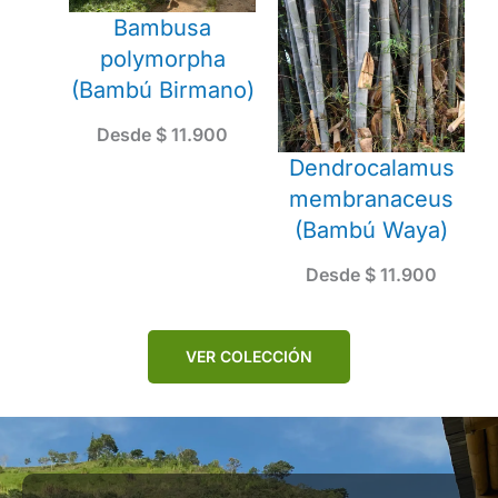
Bambusa
polymorpha
(Bambú Birmano)
Desde
$
11.900
Dendrocalamus
membranaceus
(Bambú Waya)
Desde
$
11.900
VER COLECCIÓN