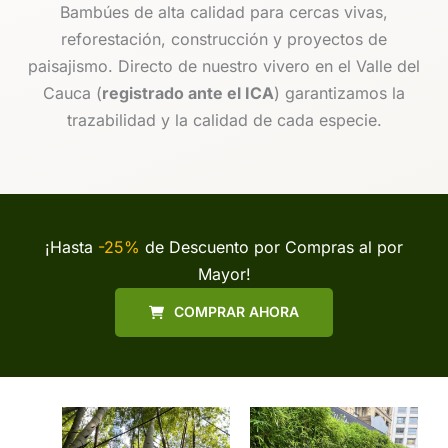
Bambúes de alta calidad para cercas vivas,
reforestación, construcción y proyectos de
paisajismo. Directo de nuestro vivero en el Valle del
Cauca (
registrado ante el ICA
) garantizamos la
trazabilidad y la calidad de cada especie.
¡Hasta
-25%
de Descuento por Compras al por
Mayor!
COMPRAR AHORA