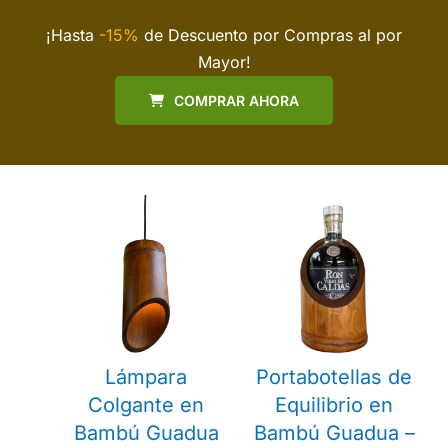
¡Hasta
-15%
de Descuento por Compras al por
Mayor!
COMPRAR AHORA
Lámpara
Portabotellas de
Colgante en
Equilibrio en
Bambú Guadua
Bambú Guadua –