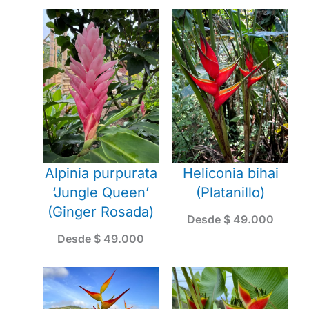
Alpinia purpurata
Heliconia bihai
‘Jungle Queen’
(Platanillo)
(Ginger Rosada)
Desde
$
49.000
Desde
$
49.000