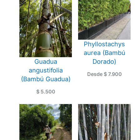
Phyllostachys
aurea (Bambú
Guadua
Dorado)
angustifolia
Desde
$
7.900
(Bambú Guadua)
$
5.500