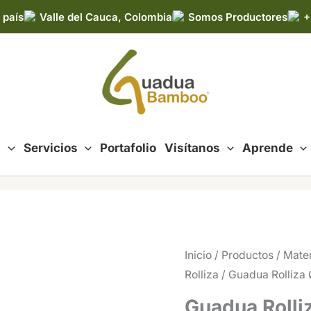
 país
Valle del Cauca, Colombia
Somos Productores
+
d
Servicios
Portafolio
Visítanos
Aprende
Inicio
/
Productos
/
Mater
Rolliza
/ Guadua Rolliza 
Guadua Rolli