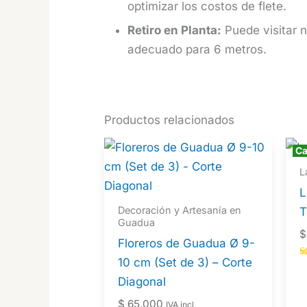
optimizar los costos de flete.
Retiro en Planta:
Puede visitar nu
adecuado para 6 metros.
Productos relacionados
Ca
L
L
Decoración y Artesanía en
T
Guadua
$
Floreros de Guadua Ø 9-
10 cm (Set de 3) – Corte
V
5
Diagonal
d
$
65.000
IVA incl.