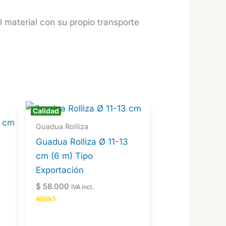
el material con su propio transporte
Calidad
AAA
Guadua Rolliza
Guadua Rolliza Ø 11-13
cm (6 m) Tipo
Exportación
$
58.000
IVA incl.
Valorado en
5.00
de 5