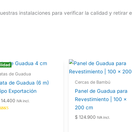
estras instalaciones para verificar la calidad y retirar 
lidad
AAA
atas de Guadua
Cercas de Bambú
ata de Guadua (6 m)
ipo Exportación
Panel de Guadua para
Revestimiento | 100 x
14.400
IVA incl.
200 cm
alorado en
$
124.900
IVA incl.
.00
e 5