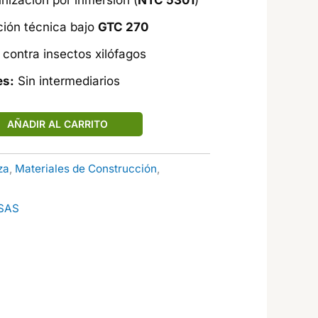
ización por inmersión (
NTC 5301
)
ción técnica bajo
GTC 270
contra insectos xilófagos
es:
Sin intermediarios
AÑADIR AL CARRITO
za
,
Materiales de Construcción
,
SAS