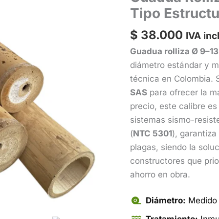
Tipo Estructu
$
38.000
IVA incl
Guadua rolliza Ø 9–13
diámetro estándar y má
técnica en Colombia. 
SAS
para ofrecer la m
precio, este calibre e
sistemas sismo-resist
(
NTC 5301
), garantiz
plagas, siendo la solu
constructores que prior
ahorro en obra.
Diámetro:
Medido 