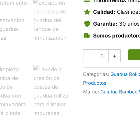
Tratamiento:
Inmun
Calidad:
Clasifica
Garantía:
30 años 
Somos productor
Guadua
-
+
Rolliza
Ø
Categorías:
Guadua Rolli
9-
Productos
13
Marca:
Guadua Bamboo 
cm
(6
m)
Tipo
Estructural