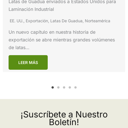
Exportación de Guadua – De Colombia a los
Países Bajos
Europa
,
Exportación
,
Guadua Rolliza
,
Latas De
Guadua
,
Países Bajos
Esta semana, un nuevo contenedor de 40 pies
completamente cargado con postes y latas de…