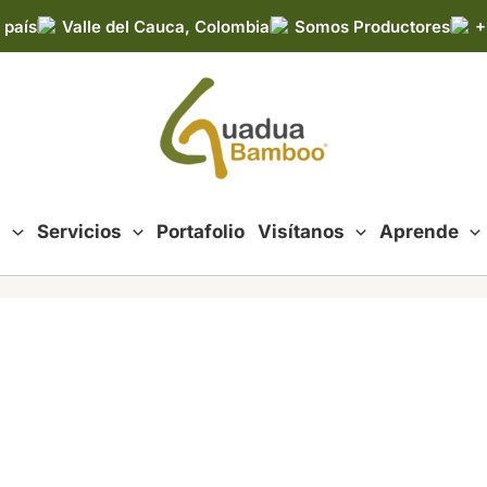
 país
Valle del Cauca, Colombia
Somos Productores
+
d
Servicios
Portafolio
Visítanos
Aprende