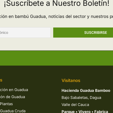
¡Suscríbete a Nuestro Boletín!
ación en bambú Guadua, noticias del sector y nuestros p
os
Visítanos
ción en Guadua
Hacienda Guadua Bamboo
ión de Guadua
Bajo Sabaletas, Dagua
Plantas
Valle del Cauca
 Guadua Cruda
Parque
•
Vivero
•
Fabrica