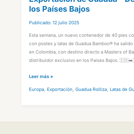
los Países Bajos
12 julio 2025
Esta semana, un nuevo contenedor de 40 pies c
con postes y latas de Guadua Bamboo® ha salido 
en Colombia, con destino directo a Masters of B
distribuidor exclusivo en los Países Bajos. 🇨🇴➡️
Exportación
Leer más »
de
,
,
,
Europa
Exportación
Guadua Rolliza
Latas de G
Guadua
–
De
Colombia
a