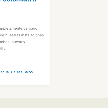
ompletamente cargado
de nuestras instalaciones
amboo, nuestro
🇳🇱
,
uadua
Países Bajos