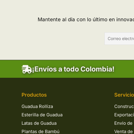
los
Países
Bajos
Mantente al día con lo último en innov
¡Envíos a todo Colombia!
Productos
Servici
Guadua Rolliza
Construc
Esterilla de Guadua
Exportac
Latas de Guadua
Envío de 
Plantas de Bambú
Venta de