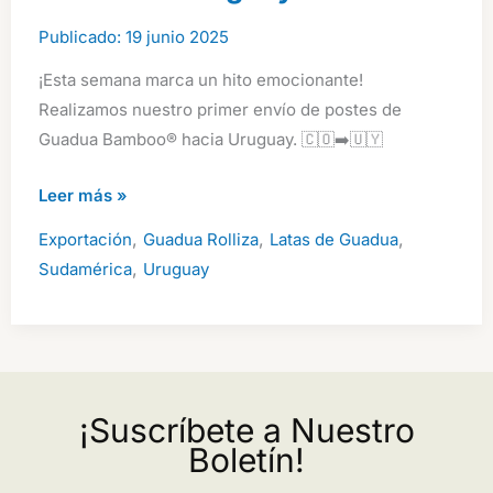
19 junio 2025
¡Esta semana marca un hito emocionante!
Realizamos nuestro primer envío de postes de
Guadua Bamboo® hacia Uruguay. 🇨🇴➡️🇺🇾
¡Cañas
Leer más »
de
,
,
,
Exportación
Guadua Rolliza
Latas de Guadua
Bambú
,
Sudamérica
Uruguay
Guadua
en
Camino
a
Uruguay!
¡Suscríbete a Nuestro
Boletín!