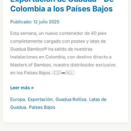
Colombia a los Países Bajos
12 julio 2025
Esta semana, un nuevo contenedor de 40 pies
completamente cargado con postes y latas de
Guadua Bamboo® ha salido de nuestras
instalaciones en Colombia, con destino directo a
Masters of Bamboo, nuestro distribuidor exclusivo
en los Países Bajos. 🇨🇴➡️🇳🇱
Exportación
Leer más »
de
,
,
,
Europa
Exportación
Guadua Rolliza
Latas de
Guadua
,
Guadua
Países Bajos
–
De
Colombia