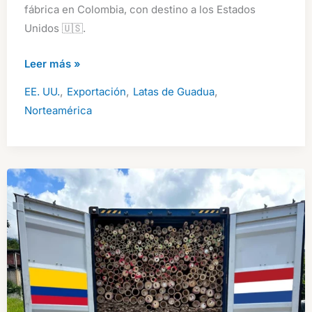
fábrica en Colombia, con destino a los Estados
Unidos 🇺🇸.
Latas
Leer más »
de
,
,
,
EE. UU.
Exportación
Latas de Guadua
Guadua
Norteamérica
enviados
a
Estados
Unidos
para
Laminación
Industrial