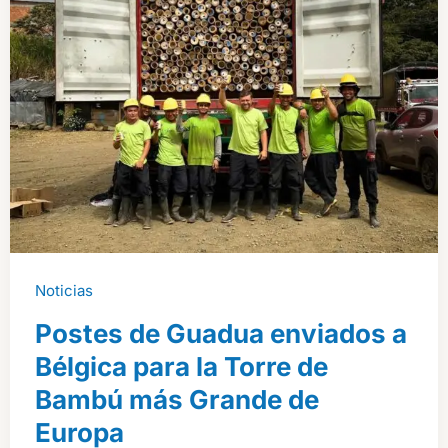
Suministrado
por
Guadua
Bamboo
SAS
Noticias
Postes de Guadua enviados a
Bélgica para la Torre de
Bambú más Grande de
Europa