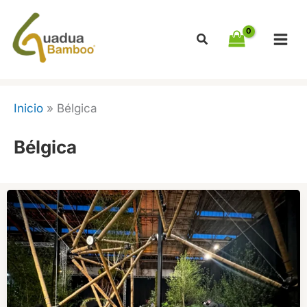
Ir
al
contenido
Inicio
»
Bélgica
Bélgica