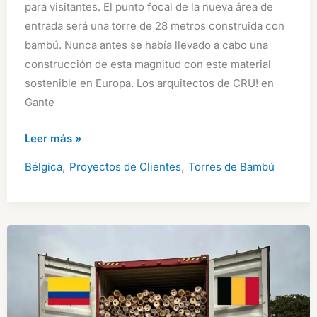
para visitantes. El punto focal de la nueva área de
entrada será una torre de 28 metros construida con
bambú. Nunca antes se había llevado a cabo una
construcción de esta magnitud con este material
sostenible en Europa. Los arquitectos de CRU! en
Gante
Torre
Leer más »
de
,
,
Bélgica
Proyectos de Clientes
Torres de Bambú
Bambú
de
28
m:
Hito
Histórico
en
Europa