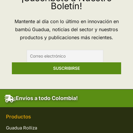
Boletín!
Torre
de
Mantente al día con lo último en innovación en
Bambú
bambú Guadua, noticias del sector y nuestros
más
productos y publicaciones más recientes.
Grande
de
Europa
¡Envíos a todo Colombia!
Productos
Guadua Rolliza