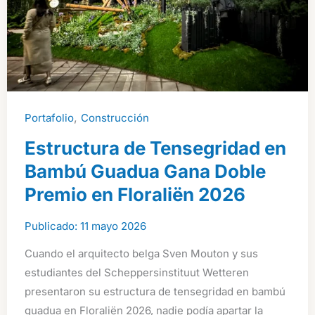
,
Portafolio
Construcción
Estructura de Tensegridad en
Bambú Guadua Gana Doble
Premio en Floraliën 2026
11 mayo 2026
Cuando el arquitecto belga Sven Mouton y sus
estudiantes del Scheppersinstituut Wetteren
presentaron su estructura de tensegridad en bambú
guadua en Floraliën 2026, nadie podía apartar la