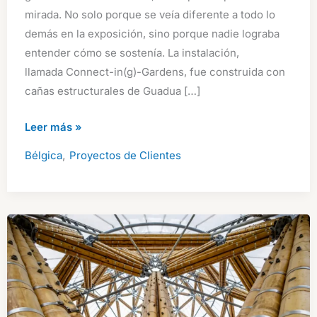
mirada. No solo porque se veía diferente a todo lo
demás en la exposición, sino porque nadie lograba
entender cómo se sostenía. La instalación,
llamada Connect-in(g)-Gardens, fue construida con
cañas estructurales de Guadua […]
Estructura
Leer más »
de
,
Bélgica
Proyectos de Clientes
Tensegridad
en
Bambú
Guadua
Gana
Doble
Premio
en