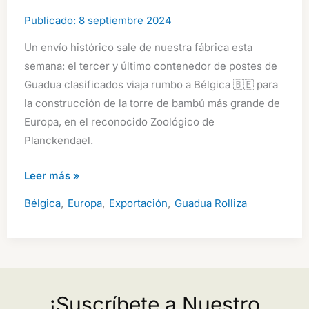
8 septiembre 2024
Un envío histórico sale de nuestra fábrica esta
semana: el tercer y último contenedor de postes de
Guadua clasificados viaja rumbo a Bélgica 🇧🇪 para
la construcción de la torre de bambú más grande de
Europa, en el reconocido Zoológico de
Planckendael.
Postes
Leer más »
de
,
,
,
Bélgica
Europa
Exportación
Guadua Rolliza
Guadua
enviados
a
Bélgica
para
¡Suscríbete a Nuestro
la