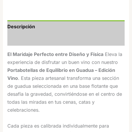
Guadua
-
Edición
Vino
Descripción
cantidad
Valoraciones (2)
El Maridaje Perfecto entre Diseño y Física
Eleva la
experiencia de disfrutar un buen vino con nuestro
Portabotellas de Equilibrio en Guadua – Edición
Vino
. Esta pieza artesanal transforma una sección
de guadua seleccionada en una base flotante que
desafía la gravedad, convirtiéndose en el centro de
todas las miradas en tus cenas, catas y
celebraciones.
Cada pieza es calibrada individualmente para