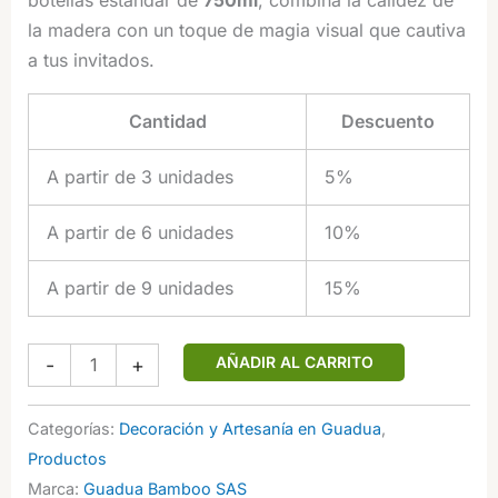
botellas estándar de
750ml
, combina la calidez de
la madera con un toque de magia visual que cautiva
a tus invitados.
Cantidad
Descuento
A partir de 3 unidades
5%
A partir de 6 unidades
10%
A partir de 9 unidades
15%
Portabotellas
AÑADIR AL CARRITO
-
+
de
Equilibrio
Categorías:
Decoración y Artesanía en Guadua
,
en
Productos
Bambú
Marca:
Guadua Bamboo SAS