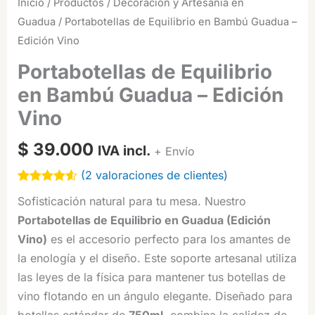
Inicio
/
Productos
/
Decoración y Artesanía en
Guadua
/ Portabotellas de Equilibrio en Bambú Guadua –
Edición Vino
Portabotellas de Equilibrio
en Bambú Guadua – Edición
Vino
$
39.000
IVA incl.
+ Envío
(
2
valoraciones de clientes)
Valorado
2
Sofisticación natural para tu mesa. Nuestro
4.50
sobre
5 basado
Portabotellas de Equilibrio en Guadua (Edición
en
puntuaciones
Vino)
es el accesorio perfecto para los amantes de
de clientes
la enología y el diseño. Este soporte artesanal utiliza
las leyes de la física para mantener tus botellas de
vino flotando en un ángulo elegante. Diseñado para