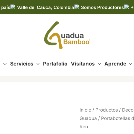
 país
Valle del Cauca, Colombia
Somos Productores
+
d
Servicios
Portafolio
Visítanos
Aprende
Inicio
/
Productos
/
Decor
Guadua
/ Portabotellas 
Ron