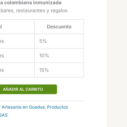
a colombiana inmunizada
bares, restaurantes y regalos
d
Descuento
es
5%
es
10%
es
15%
AÑADIR AL CARRITO
 Artesanía en Guadua
,
Productos
SAS