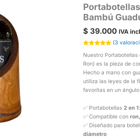
Portabotellas
Bambú Guadu
$
39.000
IVA incl
(
3
valoraci
Valorado
3
Nuestro Portabotellas 
5.00
sobre
5 basado
Ron) es la pieza de co
en
puntuaciones
Hecho a mano con guad
de clientes
utiliza las leyes de la 
favoritas en un ángulo
✅ Portabotellas
2 en 1
✅ Compatible con
ron
✅ Diseñado para botel
diámetro