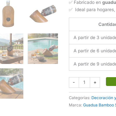
✅ Fabricado en
guadu
✅ Ideal para hogares, 
Cantida
A partir de 3 unidad
A partir de 6 unidad
A partir de 9 unidad
Portabotellas
-
+
de
Equilibrio
Categorías:
Decoración y
en
Marca:
Guadua Bamboo 
Bambú