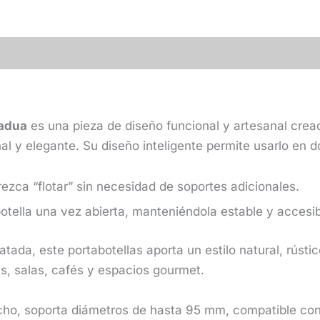
Guadua
-
Edición
Ron
cantidad
uadua
es una pieza de diseño funcional y artesanal creada
al y elegante. Su diseño inteligente permite usarlo en d
arezca “flotar” sin necesidad de soportes adicionales.
 botella una vez abierta, manteniéndola estable y accesib
ada, este portabotellas aporta un estilo natural, rústic
s, salas, cafés y espacios gourmet.
cho, soporta diámetros de hasta 95 mm, compatible con