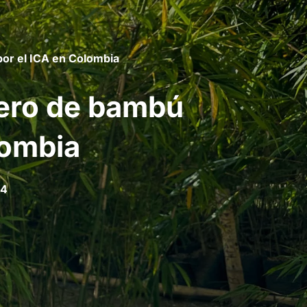
or el ICA en Colombia
ero de bambú
lombia
24