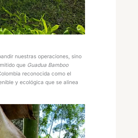
andir nuestras operaciones, sino
rmitido que
Guadua Bamboo
Colombia reconocida como el
nible y ecológica que se alinea