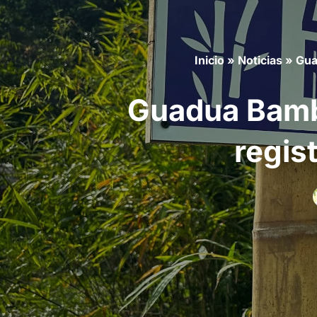
Inicio
»
Noticias
»
Gua
Guadua Bamb
regis