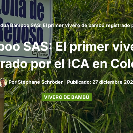
dua Bamboo SAS: El primer vivero de bambú registrado p
oo SAS: El primer viv
trado por el ICA en Co
Por
Stéphane Schröder
|
27 diciembre 20
VIVERO DE BAMBÚ