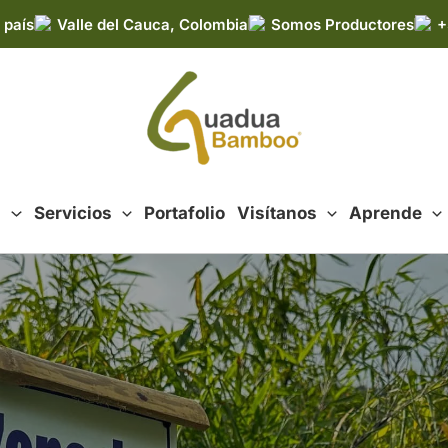
 país
Valle del Cauca, Colombia
Somos Productores
+
d
Servicios
Portafolio
Visítanos
Aprende