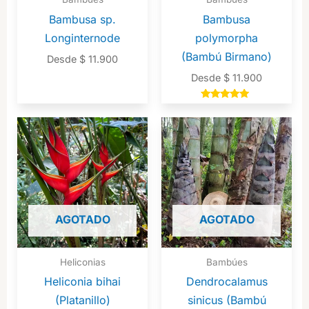
Bambusa sp.
Bambusa
Longinternode
polymorpha
(Bambú Birmano)
Desde
$
11.900
Desde
$
11.900
Valorado en
5.00
de 5
AGOTADO
AGOTADO
Heliconias
Bambúes
Heliconia bihai
Dendrocalamus
(Platanillo)
sinicus (Bambú