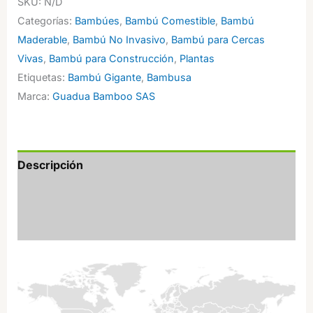
SKU:
N/D
Espinoso
Categorías:
Bambúes
,
Bambú Comestible
,
Bambú
Gigante)
Maderable
,
Bambú No Invasivo
,
Bambú para Cercas
cantidad
Vivas
,
Bambú para Construcción
,
Plantas
Etiquetas:
Bambú Gigante
,
Bambusa
Marca:
Guadua Bamboo SAS
Descripción
Información adicional
Valoraciones (0)