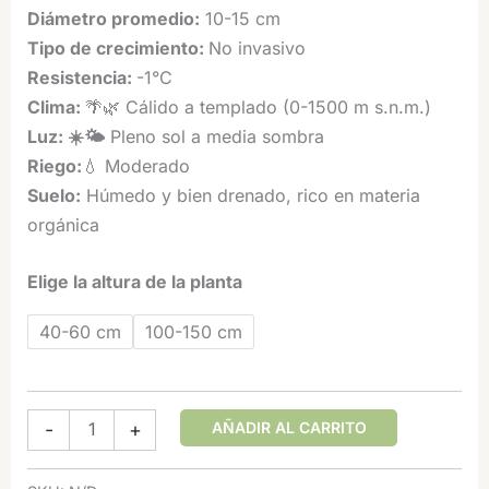
Diámetro promedio:
10-15 cm
Tipo de crecimiento:
No invasivo
Resistencia
:
-1°C
Clima:
🌴🌿 Cálido a templado
(0-1500
m s.n.m.)
Luz:
☀️🌤️
Pleno sol a media sombra
Riego:
💧 Moderado
Suelo:
Húmedo y bien drenado, rico en materia
orgánica
Elige la altura de la planta
40-60 cm
100-150 cm
Bambusa
AÑADIR AL CARRITO
-
+
bambos
(Bambú