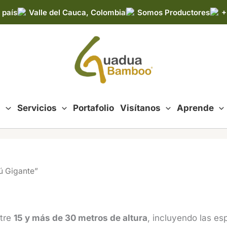
 país
Valle del Cauca, Colombia
Somos Productores
+
d
Servicios
Portafolio
Visítanos
Aprende
ú Gigante”
ntre
15 y más de 30 metros de altura
, incluyendo las es