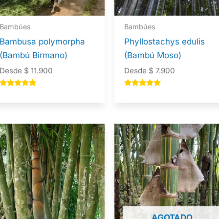
Bambúes
Bambúes
Bambusa polymorpha
Phyllostachys edulis
(Bambú Birmano)
(Bambú Moso)
Desde
$
11.900
Desde
$
7.900
Valorado en
Valorado en
5.00
5.00
de 5
de 5
AGOTADO