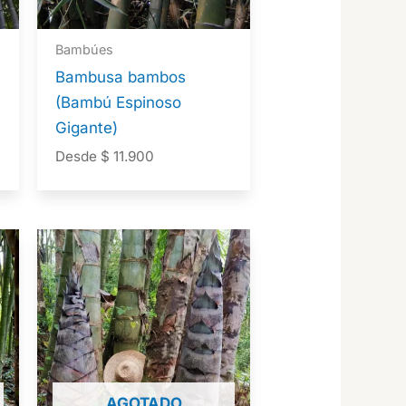
Bambúes
Bambusa bambos
(Bambú Espinoso
Gigante)
Desde
$
11.900
AGOTADO