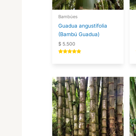
Bambúes
Guadua angustifolia
(Bambú Guadua)
$
5.500
Valorado en
5.00
de 5