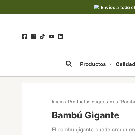
Ir
Envíos a todo el
al
contenido
Productos
Calida
Inicio
/ Productos etiquetados “Bamb
Bambú Gigante
El bambú gigante puede crecer e