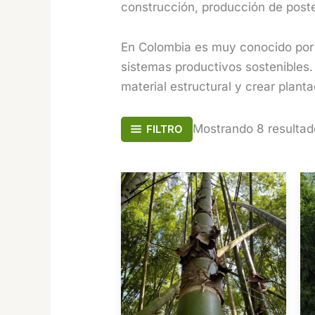
construcción, producción de poste
En Colombia es muy conocido po
sistemas productivos sostenibles.
material estructural y crear plant
Mostrando 8 resultad
FILTRO