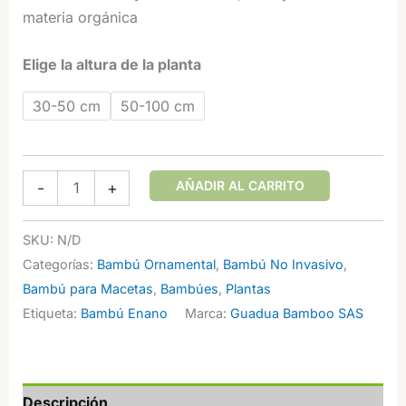
materia orgánica
Elige la altura de la planta
30-50 cm
50-100 cm
Pogonatherum
AÑADIR AL CARRITO
-
+
paniceum
(Baby
SKU:
N/D
Bambú)
Categorías:
Bambú Ornamental
,
Bambú No Invasivo
,
cantidad
Bambú para Macetas
,
Bambúes
,
Plantas
Etiqueta:
Bambú Enano
Marca:
Guadua Bamboo SAS
Descripción