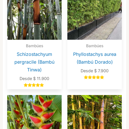
Bambúes
Bambúes
Schizostachyum
Phyllostachys aurea
pergracile (Bambú
(Bambú Dorado)
Tinwa)
Desde
$
7.900
Desde
$
11.900
Valorado en
5.00
de 5
Valorado en
5.00
de 5