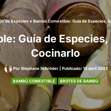
ón de Especies
»
Bambú Comestible: Guía de Especies, 
le: Guía de Especies,
Cocinarlo
Por
Stéphane Schröder
|
13 abril 2022
BAMBÚ COMESTIBLE
BROTES DE BAMBÚ