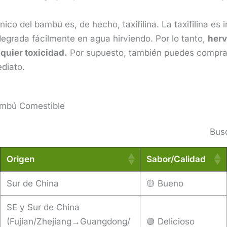
ico del bambú es, de hecho, taxifilina. La taxifilina es
degrada fácilmente en agua hirviendo. Por lo tanto,
herv
quier toxicidad.
Por supuesto, también puedes compra
diato.
ambú Comestible
Bus
Origen
Sabor/Calidad
Origen
Sabor/Calidad
Sur de China
🟡 Bueno
SE y Sur de China
(Fujian/Zhejiang→Guangdong/
🟢 Delicioso