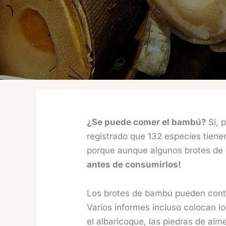
¿Se puede comer el bambú?
Sí, 
registrado que 132 especies tienen
porque aunque algunos brotes de 
antes de consumirlos!
Los brotes de bambú pueden conte
Varios informes incluso colocan l
el albaricoque, las piedras de al