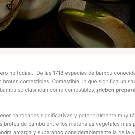
pero no todas… De las 1718 especies de bambú conocid
 brotes comestibles. Comestible, lo que significa un sabo
bambú se clasifican como comestibles,
¡deben prepara
ner cantidades significativas y potencialmente muy tó
os brotes de bambú entre los materiales vegetales más
mendra amarga y superando considerablemente la de la 