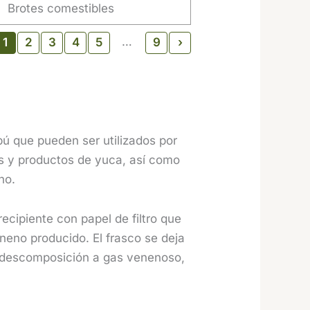
Brotes comestibles
…
1
2
3
4
5
9
›
ú que pueden ser utilizados por
es y productos de yuca, así como
no.
ecipiente con papel de filtro que
eneno producido. El frasco se deja
a descomposición a gas venenoso,