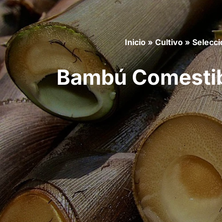
Inicio
»
Cultivo
»
Selecci
Bambú Comestib