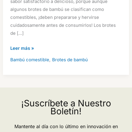
sabor satisfactorio a delicioso, porque aunque
algunos brotes de bambú se clasifican como
comestibles, ¡deben prepararse y hervirse
cuidadosamente antes de consumirlos! Los brotes
de […]
Bambú
Leer más »
Comestible:
,
Bambú comestible
Brotes de bambú
Guía
de
Especies,
Sabores
y
¡Suscríbete a Nuestro
Cómo
Boletín!
Cocinarlo
Mantente al día con lo último en innovación en