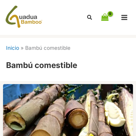
Ir
al
contenido
Inicio
»
Bambú comestible
Bambú comestible