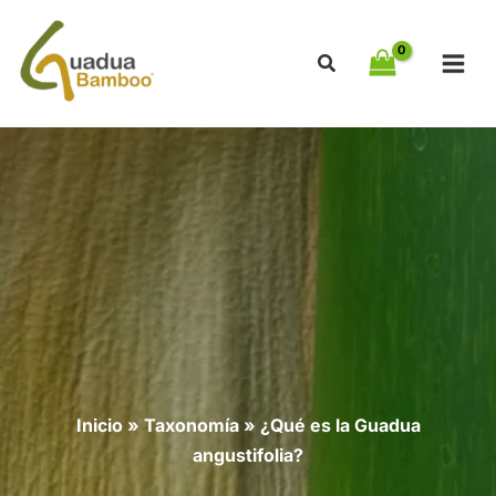
Ir
al
contenido
Inicio
»
Taxonomía
»
¿Qué es la Guadua
angustifolia?