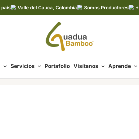
 país
Valle del Cauca, Colombia
Somos Productores
+
d
Servicios
Portafolio
Visítanos
Aprende