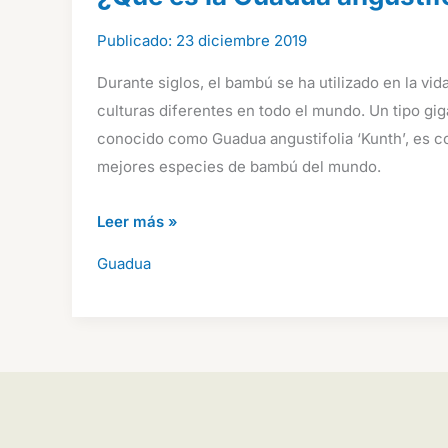
23 diciembre 2019
Durante siglos, el bambú se ha utilizado en la vi
culturas diferentes en todo el mundo. Un tipo gig
conocido como Guadua angustifolia ‘Kunth’, es c
mejores especies de bambú del mundo.
¿Qué
Leer más »
es
Guadua
la
Guadua
angustifolia?