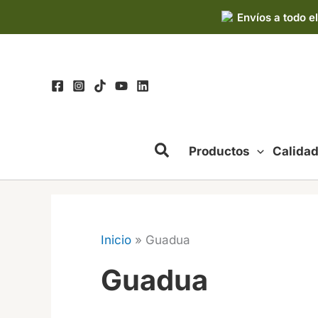
Ir
Envíos a todo el
al
contenido
Productos
Calida
Inicio
»
Guadua
Guadua