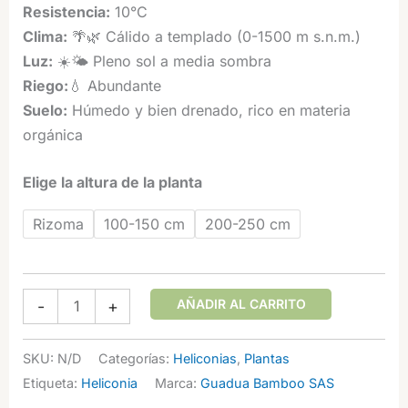
Resistencia:
10°C
Clima:
🌴🌿 Cálido a templado (0-1500 m s.n.m.)
Luz:
☀️🌤️ Pleno sol a media sombra
Riego:
💧 Abundante
Suelo:
Húmedo y bien drenado, rico en materia
orgánica
Elige la altura de la planta
Rizoma
100-150 cm
200-250 cm
Heliconia
AÑADIR AL CARRITO
-
+
latispatha
'Orange
SKU:
N/D
Categorías:
Heliconias
,
Plantas
Gyro'
Etiqueta:
Heliconia
Marca:
Guadua Bamboo SAS
cantidad