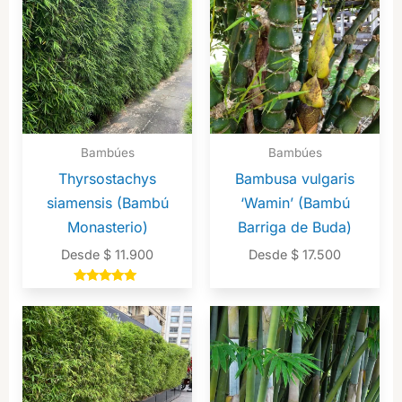
Bambúes
Bambúes
Thyrsostachys
Bambusa vulgaris
siamensis (Bambú
‘Wamin’ (Bambú
Monasterio)
Barriga de Buda)
Desde
$
11.900
Desde
$
17.500
Valorado en
5.00
de 5