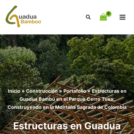
Ir
al
contenido
Inicio
»
Construcción
»
Portafolio
»
Estructuras en
Guadua Bambú en el Parque Cerro Tusa:
Construyendo en la Montaña Sagrada de Colombia
Estructuras en Guadua