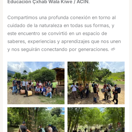
Educación Çxhab Wala Kiwe / ACIN
.
Compartimos una profunda conexión en torno al
cuidado de la naturaleza en todas sus formas, y
este encuentro se convirtió en un espacio de
saberes, experiencias y aprendizajes que nos unen
y nos seguirán conectando por generaciones. 🌱
Minga de Flautas y
Minga de Flautas y
Tambores a Hacienda
Tambores a Hacienda
Guadua Bamboo
Guadua Bamboo
Minga de Flautas y
Minga de Flautas y