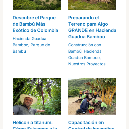
Descubre el Parque
Preparando el
de Bambú Más
Terreno para Algo
Exótico de Colombia
GRANDE en Hacienda
Guadua Bamboo
Hacienda Guadua
Bamboo
,
Parque de
Construcción con
Bambú
Bambú
,
Hacienda
Guadua Bamboo
,
Nuestros Proyectos
Heliconia titanum:
Capacitación en
Cómo Salvamos a la
Control de Incendios