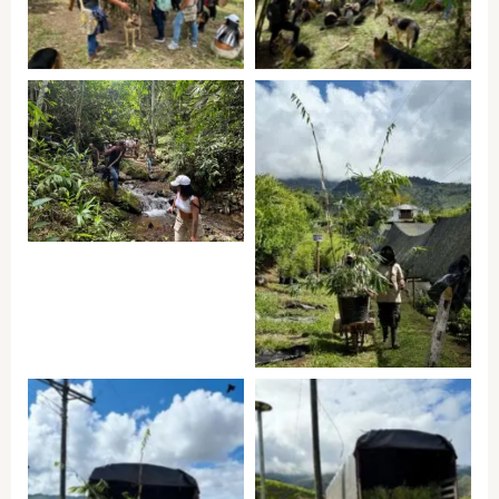
Tambores a Hacienda
Tambores a Hacienda
Guadua Bamboo
Guadua Bamboo
Minga de Flautas y
Tambores a Hacienda
Guadua Bamboo
Minga de Flautas y
Tambores a Hacienda
Guadua Bamboo