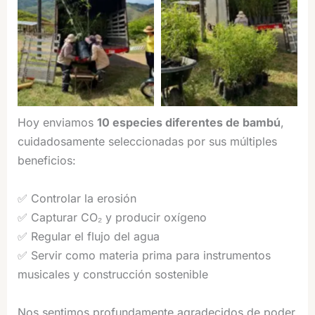
Minga de Flautas y
Minga de Flautas y
Tambores a Hacienda
Tambores a Hacienda
Guadua Bamboo
Guadua Bamboo
Hoy enviamos
10 especies diferentes de bambú
,
cuidadosamente seleccionadas por sus múltiples
beneficios:
✅ Controlar la erosión
✅ Capturar CO₂ y producir oxígeno
✅ Regular el flujo del agua
✅ Servir como materia prima para instrumentos
musicales y construcción sostenible
Nos sentimos profundamente agradecidos de poder