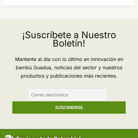
Bambú
para
la
Restauración
¡Suscríbete a Nuestro
de
Boletín!
Fauna
en
Mantente al día con lo último en innovación en
Mulaló
bambú Guadua, noticias del sector y nuestros
–
productos y publicaciones más recientes.
Loboguerrero