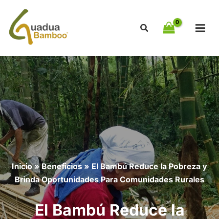
Ir
al
contenido
Inicio
»
Beneficios
»
El Bambú Reduce la Pobreza y
Brinda Oportunidades Para Comunidades Rurales
El Bambú Reduce la